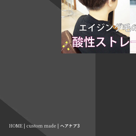
HOME
|
custom made
|
ヘアケア3